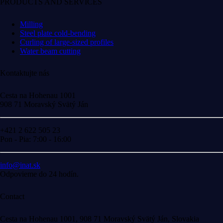
PRODUCTS AND SERVICES
Milling
Steel plate cold-bending
Curling of large-sized profiles
Water beam cutting
Kontaktujte nás
Cesta na Hohenau 1001
908 71 Moravský Svätý Ján
+421 2 622 505 23
Pon - Pia: 7:00 - 16:00
info@inat.sk
Odpovieme do 24 hodín.
Contact
Cesta na Hohenau 1001, 908 71 Moravský Svätý Ján, Slovakia