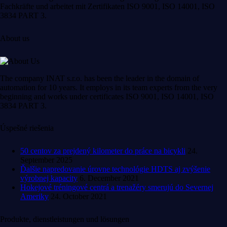
Fachkräfte und arbeitet mit Zertifikaten ISO 9001, ISO 14001, ISO
3834 PART 3.
About us
The company INAT s.r.o. has been the leader in the domain of
automation for 10 years. It employs in its team experts from the very
beginning and works under certificates ISO 9001, ISO 14001, ISO
3834 PART 3.
Úspešné riešenia
50 centov za prejdený kilometer do práce na bicykli
24.
September 2025
Ďalšie napredovanie úrovne technológie HDTS aj zvýšenie
výrobnej kapacity
6. December 2021
Hokejové tréningové centrá a trenažéry smerujú do Severnej
Ameriky
24. October 2021
Produkte, dienstleistungen und lösungen