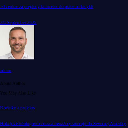
50 centov za prejdený kilometer do práce na bicykli
24. September 2025
admin
About Author
You May Also Like
Novinky a projekty
Hokejové tréningové centrá a trenažéry smerujú do Severnej Ameriky