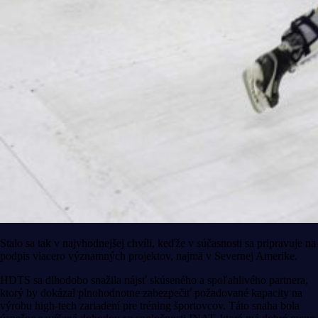
Stalo sa tak v najvhodnejšej chvíli, keďže v súčasnosti sa pripravuje na
podpis viacero významných projektov, najmä v Severnej Amerike.
HDTS sa dlhodobo snažila nájsť skúseného a spoľahlivého partnera,
ktorý by dokázal plnohodnotne zabezpečiť požadované kapacity na
výrobu high-tech zariadení pre tréning športovcov.
Táto snaha bola