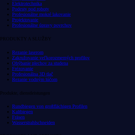
Elektrotechnika
Podesty pod roboty
Profesionálne mokré lakovanie
Projektovanie
Profesionálne úpravy povrchov
PRODUKTY A SLUŽBY
Rezanie laserom
Zakružovanie veľkorozmerných profilov
Ohýbanie plechov za studena
Frézovanie
Profesionálna 3D tlač
Rezanie vodným lúčom
Produkte, dienstleistungen
Rundbiegen von großflächigen Profilen
Kaltbiegen
Fräsen
Wasserstrahlschneiden