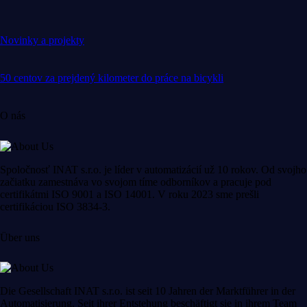
Novinky a projekty
50 centov za prejdený kilometer do práce na bicykli
O nás
Spoločnosť INAT s.r.o. je líder v automatizácií už 10 rokov. Od svojho
začiatku zamestnáva vo svojom tíme odborníkov a pracuje pod
certifikátmi ISO 9001 a ISO 14001. V roku 2023 sme prešli
certifikáciou ISO 3834-3.
Über uns
Die Gesellschaft INAT s.r.o. ist seit 10 Jahren der Marktführer in der
Automatisierung. Seit ihrer Entstehung beschäftigt sie in ihrem Team