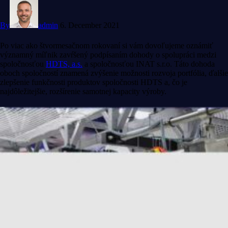
By
admin
6. December 2021
Po viac ako štvormesačnom rokovaní si vám dovoľujeme oznámiť
významný míľnik zavŕšený podpísaním dohody o spolupráci medzi
spoločnosťou
HDTS, a.s.
a spoločnosťou INAT s.r.o. Táto dohoda
oboch spoločností znamená zvýšenie možnosti rozvoja portfólia, ďalšie
zlepšenie funkčnosti produktov spoločnosti HDTS a, čo je
najdôležitejšie, rozšírenie samotnej kapacity výroby.