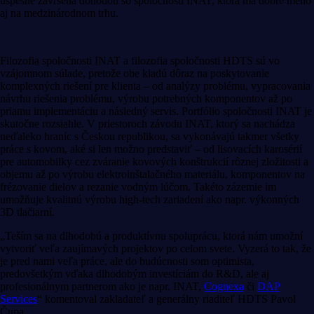
úspešne zavŕšená dohodou so spoločnosti INAT, ktorá má dobré meno
aj na medzinárodnom trhu.
Filozofia spoločnosti INAT a filozofia spoločnosti HDTS sú vo
vzájomnom súlade, pretože obe kladú dôraz na poskytovanie
komplexných riešení pre klienta – od analýzy problému, vypracovania
návrhu riešenia problému, výrobu potrebných komponentov až po
priamu implementáciu a následný servis. Portfólio spoločnosti INAT je
skutočne rozsiahle. V priestoroch závodu INAT, ktorý sa nachádza
neďaleko hraníc s Českou republikou, sa vykonávajú takmer všetky
práce s kovom, aké si len možno predstaviť – od lisovacích karosérií
pre automobilky cez zváranie kovových konštrukcií rôznej zložitosti a
objemu až po výrobu elektroinštalačného materiálu, komponentov na
frézovanie dielov a rezanie vodným lúčom. Takéto zázemie im
umožňuje kvalitnú výrobu high-tech zariadení ako napr. výkonných
3D tlačiarní.
„Teším sa na dlhodobú a produktívnu spoluprácu, ktorá nám umožní
vytvoriť veľa zaujímavých projektov po celom svete. Vyzerá to tak, že
je pred nami veľa práce, ale do budúcnosti som optimista,
predovšetkým vďaka dlhodobým investíciám do R&D, ale aj
profesionálnym partnerom ako je napr. INAT,
Cognexa
či
DAP
Services
“
komentoval zakladateľ a generálny riaditeľ HDTS Pavol
Čupa.