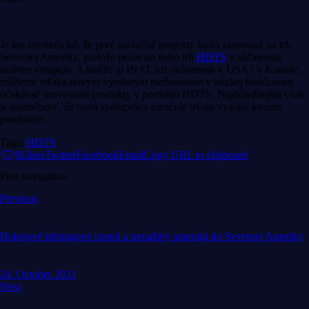
Je len symbolické, že prvé spoločné projekty budú zamerané na trh
Severnej Ameriky, pretože práve na tento trh
HDTS
v súčasnosti
aktívne vstupuje. A keďže aj INAT má skúsenosti v USA i v Kanade,
môžeme vďaka novým výrobným možnostiam v blízkej budúcnosti
očakávať inovované produkty v portfóliu HDTS. Najdôležitejšia však
je skutočnosť, že nová spolupráca zaručuje trvalo vysokú kvalitu
produktov.
Tags:
HDTS
0
Likes
Twitter
Facebook
Email
Copy URL to clipboard
Post navigation
Previous
Hokejové tréningové centrá a trenažéry smerujú do Severnej Ameriky
24. October 2021
Next