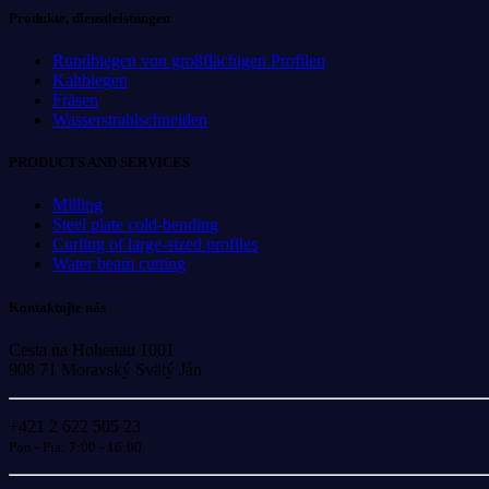
Produkte, dienstleistungen
Rundbiegen von großflächigen Profilen
Kaltbiegen
Fräsen
Wasserstrahlschneiden
PRODUCTS AND SERVICES
Milling
Steel plate cold-bending
Curling of large-sized profiles
Water beam cutting
Kontaktujte nás
Cesta na Hohenau 1001
908 71 Moravský Svätý Ján
+421 2 622 505 23
Pon - Pia: 7:00 - 16:00