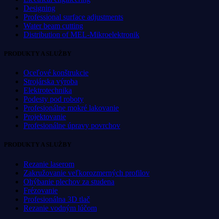
Designing
Professional surface adjustments
Water beam cutting
Distribution of MEL-Mikroelektronik
PRODUKTY A SLUŽBY
Oceľové konštrukcie
Strojárska výroba
Elektrotechnika
Podesty pod roboty
Profesionálne mokré lakovanie
Projektovanie
Profesionálne úpravy povrchov
PRODUKTY A SLUŽBY
Rezanie laserom
Zakružovanie veľkorozmerných profilov
Ohýbanie plechov za studena
Frézovanie
Profesionálna 3D tlač
Rezanie vodným lúčom