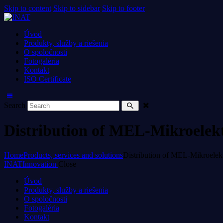
Skip to content
Skip to sidebar
Skip to footer
Úvod
Produkty, služby a riešenia
O spoločnosti
Fotogaléria
Kontakt
ISO Certificate
Search
Distribution of MEL-Mikroelek
Home
Products, services and solutions
Distribution of MEL-Mikroelek
INAT
Innovation
Close
Úvod
Produkty, služby a riešenia
O spoločnosti
Fotogaléria
Kontakt