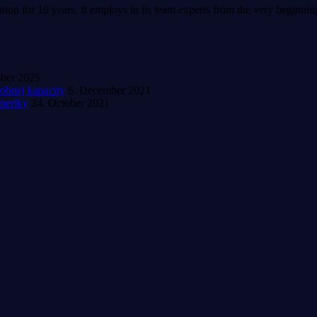
tion for 10 years. It employs in its team experts from the very beginn
mber 2025
obnej kapacity
6. December 2021
meriky
24. October 2021