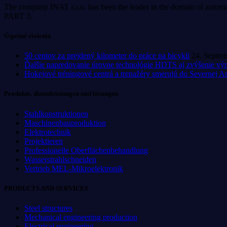
The company INAT s.r.o. has been the leader in the domain of automa
PART 3.
Úspešné riešenia
50 centov za prejdený kilometer do práce na bicykli
24. Septe
Ďalšie napredovanie úrovne technológie HDTS aj zvýšenie výr
Hokejové tréningové centrá a trenažéry smerujú do Severnej A
Produkte, dienstleistungen und lösungen
Stahlkonstruktionen
Maschinenbauproduktion
Elektrotechnik
Projektieren
Professionelle Oberflächenbehandlung
Wasserstrahlschneiden
Vertrieb MEL-Mikroelektronik
PRODUCTS AND SERVICES
Steel structures
Mechanical engineering production
Electrical engineering