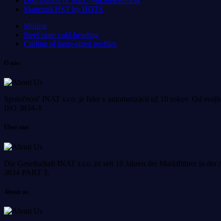
Distribution of MEL-Mikroelektronik
Skatemill HST by HDTS
Milling
Steel plate cold-bending
Curling of large-sized profiles
O nás
Spoločnosť INAT s.r.o. je líder v automatizácií už 10 rokov. Od svo
ISO 3834-3.
Über uns
Die Gesellschaft INAT s.r.o. ist seit 10 Jahren der Marktführer in de
3834 PART 3.
About us