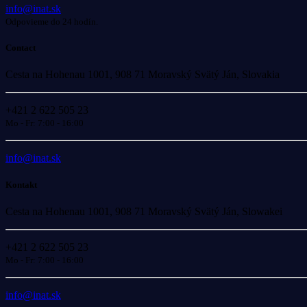
info@inat.sk
Odpovieme do 24 hodín.
Contact
Cesta na Hohenau 1001, 908 71 Moravský Svätý Ján, Slovakia
+421 2 622 505 23
Mo - Fr: 7:00 - 16:00
info@inat.sk
Kontakt
Cesta na Hohenau 1001, 908 71 Moravský Svätý Ján, Slowakei
+421 2 622 505 23
Mo - Fr: 7:00 - 16:00
info@inat.sk