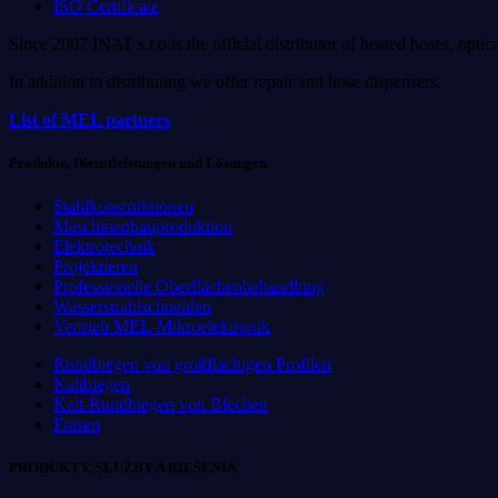
ISO Certificate
Since 2007 INAT s.r.o is the official distributor of heated hoses, o
In addition to distributing we offer repair and hose dispensers.
List of MEL partners
Produkte, Dienstleistungen und Lösungen
Stahlkonstruktionen
Maschinenbauproduktion
Elektrotechnik
Projektieren
Professionelle Oberflächenbehandlung
Wasserstrahlschneiden
Vertrieb MEL-Mikroelektronik
Rundbiegen von großflächigen Profilen
Kaltbiegen
Kalt-Rundbiegen von Blechen
Fräsen
PRODUKTY, SLUŽBY A RIEŠENIA