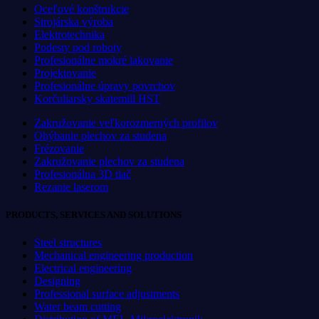
Oceľové konštrukcie
Strojárska výroba
Elektrotechnika
Podesty pod roboty
Profesionálne mokré lakovanie
Projektovanie
Profesionálne úpravy povrchov
Korčuliarsky skatemill HST
Zakružovanie veľkorozmerných profilov
Ohýbanie plechov za studena
Frézovanie
Zakružovanie plechov za studena
Profesionálna 3D tlač
Rezanie laserom
PRODUCTS, SERVICES AND SOLUTIONS
Steel structures
Mechanical engineering production
Electrical engineering
Designing
Professional surface adjustments
Water beam cutting