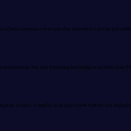
jho začiatku zamestnáva vo svojom tíme odborníkov a pracuje pod certi
r Automatisierung. Seit ihrer Entstehung beschäftigt sie in ihrem Team 
tion for 10 years. It employs in its team experts from the very beginn