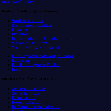
matej.jezek@inat.sk
Produkte, Dienstleistungen und Lösungen
Stahlkonstruktionen
Maschinenbauproduktion
Elektrotechnik
Projektieren
Professionelle Oberflächenbehandlung
Wasserstrahlschneiden
Vertrieb MEL-Mikroelektronik
Rundbiegen von großflächigen Profilen
Kaltbiegen
Kalt-Rundbiegen von Blechen
Fräsen
PRODUKTY, SLUŽBY A RIEŠENIA
Oceľové konštrukcie
Strojárska výroba
Elektrotechnika
Podesty pod roboty
Profesionálne mokré lakovanie