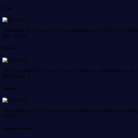
O nás
Spoločnosť INAT s.r.o. je líder v automatizácií už 10 rokov. Od svo
ISO 3834-3.
Über uns
Die Gesellschaft INAT s.r.o. ist seit 10 Jahren der Marktführer in de
3834 PART 3.
About us
The company INAT s.r.o. has been the leader in the domain of automa
PART 3.
Úspešné riešenia