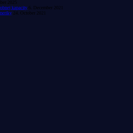
mber 2025
obnej kapacity
6. December 2021
meriky
24. October 2021