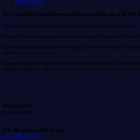
ISO Certificate
Our qualified employees perform curling on a MAH 170/
We help to create large steel structures in the building and automotive
Curling is cold-bending performed with hydraulic motors on three rolls
Steel structures are constantly in demand; they are a reliable, economic
architectonic requirements.
Capacity table
Our employees believe that the needs of our customers a
with our customers and provide deliveries and services of the utmost q
Matej Ježek
project manager
Get the price offer today
+421 907 297 310