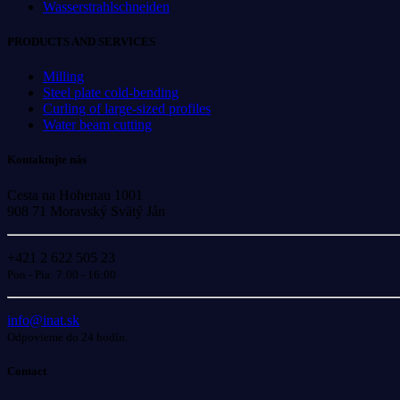
Wasserstrahlschneiden
PRODUCTS AND SERVICES
Milling
Steel plate cold-bending
Curling of large-sized profiles
Water beam cutting
Kontaktujte nás
Cesta na Hohenau 1001
908 71 Moravský Svätý Ján
+421 2 622 505 23
Pon - Pia: 7:00 - 16:00
info@inat.sk
Odpovieme do 24 hodín.
Contact