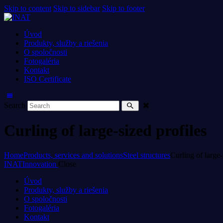
Skip to content
Skip to sidebar
Skip to footer
Úvod
Produkty, služby a riešenia
O spoločnosti
Fotogaléria
Kontakt
ISO Certificate
Search
Curling of large-sized profiles
Home
Products, services and solutions
Steel structures
Curling of large-
INAT
Innovation
Close
Úvod
Produkty, služby a riešenia
O spoločnosti
Fotogaléria
Kontakt