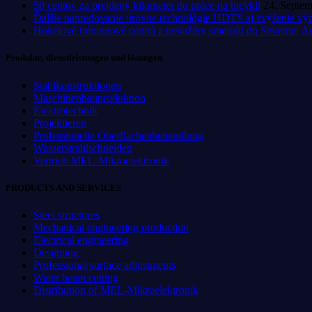
50 centov za prejdený kilometer do práce na bicykli
24. Septe
Ďalšie napredovanie úrovne technológie HDTS aj zvýšenie výr
Hokejové tréningové centrá a trenažéry smerujú do Severnej A
Produkte, dienstleistungen und lösungen
Stahlkonstruktionen
Maschinenbauproduktion
Elektrotechnik
Projektieren
Professionelle Oberflächenbehandlung
Wasserstrahlschneiden
Vertrieb MEL-Mikroelektronik
PRODUCTS AND SERVICES
Steel structures
Mechanical engineering production
Electrical engineering
Designing
Professional surface adjustments
Water beam cutting
Distribution of MEL-Mikroelektronik