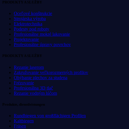
PRODUKTY A SLUŽBY
Oceľové konštrukcie
Strojárska výroba
Elektrotechnika
Podesty pod roboty
Profesionálne mokré lakovanie
Projektovanie
Profesionálne úpravy povrchov
PRODUKTY A SLUŽBY
Rezanie laserom
Zakružovanie veľkorozmerných profilov
Ohýbanie plechov za studena
Frézovanie
Profesionálna 3D tlač
Rezanie vodným lúčom
Produkte, dienstleistungen
Rundbiegen von großflächigen Profilen
Kaltbiegen
Fräsen