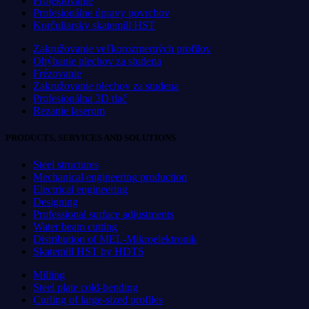
Projektovanie
Profesionálne úpravy povrchov
Korčuliarsky skatemill HST
Zakružovanie veľkorozmerných profilov
Ohýbanie plechov za studena
Frézovanie
Zakružovanie plechov za studena
Profesionálna 3D tlač
Rezanie laserom
PRODUCTS, SERVICES AND SOLUTIONS
Steel structures
Mechanical engineering production
Electrical engineering
Designing
Professional surface adjustments
Water beam cutting
Distribution of MEL-Mikroelektronik
Skatemill HST by HDTS
Milling
Steel plate cold-bending
Curling of large-sized profiles