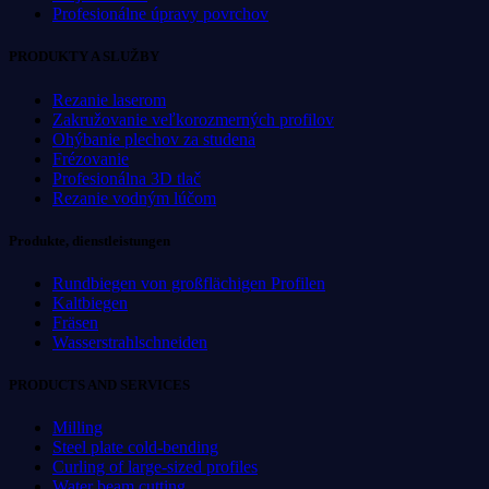
Profesionálne úpravy povrchov
PRODUKTY A SLUŽBY
Rezanie laserom
Zakružovanie veľkorozmerných profilov
Ohýbanie plechov za studena
Frézovanie
Profesionálna 3D tlač
Rezanie vodným lúčom
Produkte, dienstleistungen
Rundbiegen von großflächigen Profilen
Kaltbiegen
Fräsen
Wasserstrahlschneiden
PRODUCTS AND SERVICES
Milling
Steel plate cold-bending
Curling of large-sized profiles
Water beam cutting