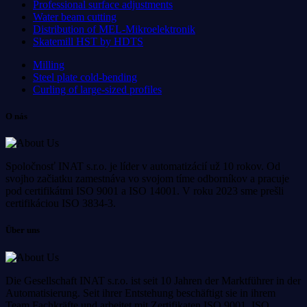
Professional surface adjustments
Water beam cutting
Distribution of MEL-Mikroelektronik
Skatemill HST by HDTS
Milling
Steel plate cold-bending
Curling of large-sized profiles
O nás
Spoločnosť INAT s.r.o. je líder v automatizácií už 10 rokov. Od
svojho začiatku zamestnáva vo svojom tíme odborníkov a pracuje
pod certifikátmi ISO 9001 a ISO 14001. V roku 2023 sme prešli
certifikáciou ISO 3834-3.
Über uns
Die Gesellschaft INAT s.r.o. ist seit 10 Jahren der Marktführer in der
Automatisierung. Seit ihrer Entstehung beschäftigt sie in ihrem
Team Fachkräfte und arbeitet mit Zertifikaten ISO 9001, ISO