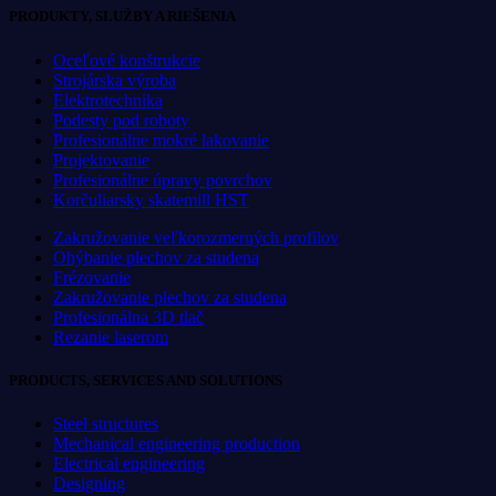
PRODUKTY, SLUŽBY A RIEŠENIA
Oceľové konštrukcie
Strojárska výroba
Elektrotechnika
Podesty pod roboty
Profesionálne mokré lakovanie
Projektovanie
Profesionálne úpravy povrchov
Korčuliarsky skatemill HST
Zakružovanie veľkorozmerných profilov
Ohýbanie plechov za studena
Frézovanie
Zakružovanie plechov za studena
Profesionálna 3D tlač
Rezanie laserom
PRODUCTS, SERVICES AND SOLUTIONS
Steel structures
Mechanical engineering production
Electrical engineering
Designing