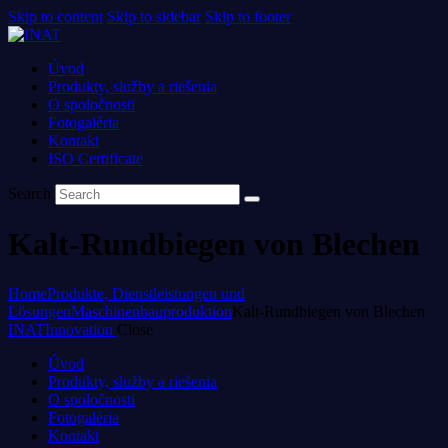
Skip to content
Skip to sidebar
Skip to footer
Úvod
Produkty, služby a riešenia
O spoločnosti
Fotogaléria
Kontakt
ISO Certificate
Search
Kalt-Rundbiegen von Blechen
Home
Produkte, Dienstleistungen und
Lösungen
Maschinenbauproduktion
Kalt-Rundbiegen von Blechen
INAT
Innovation
Close
Úvod
Produkty, služby a riešenia
O spoločnosti
Fotogaléria
Kontakt