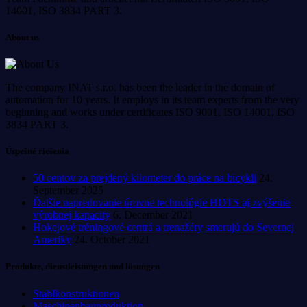
14001, ISO 3834 PART 3.
About us
The company INAT s.r.o. has been the leader in the domain of
automation for 10 years. It employs in its team experts from the very
beginning and works under certificates ISO 9001, ISO 14001, ISO
3834 PART 3.
Úspešné riešenia
50 centov za prejdený kilometer do práce na bicykli
24.
September 2025
Ďalšie napredovanie úrovne technológie HDTS aj zvýšenie
výrobnej kapacity
6. December 2021
Hokejové tréningové centrá a trenažéry smerujú do Severnej
Ameriky
24. October 2021
Produkte, dienstleistungen und lösungen
Stahlkonstruktionen
Maschinenbauproduktion