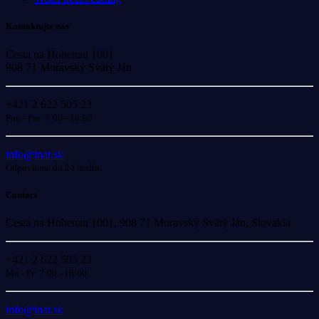
Kontaktujte nás
Cesta na Hohenau 1001
908 71 Moravský Svätý Ján
+421 2 622 505 23
Pon - Pia: 7:00 - 16:00
info@inat.sk
Odpovieme do 24 hodín.
Contact
Cesta na Hohenau 1001, 908 71 Moravský Svätý Ján, Slovakia
+421 2 622 505 23
Mo - Fr: 7:00 - 16:00
info@inat.sk