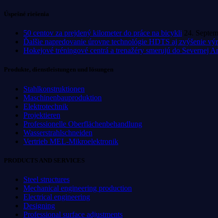
Úspešné riešenia
50 centov za prejdený kilometer do práce na bicykli
24. Septe
Ďalšie napredovanie úrovne technológie HDTS aj zvýšenie výr
Hokejové tréningové centrá a trenažéry smerujú do Severnej A
Produkte, dienstleistungen und lösungen
Stahlkonstruktionen
Maschinenbauproduktion
Elektrotechnik
Projektieren
Professionelle Oberflächenbehandlung
Wasserstrahlschneiden
Vertrieb MEL-Mikroelektronik
PRODUCTS AND SERVICES
Steel structures
Mechanical engineering production
Electrical engineering
Designing
Professional surface adjustments