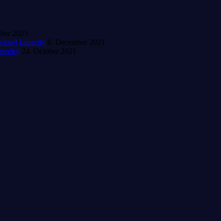
mber 2025
obnej kapacity
6. December 2021
meriky
24. October 2021