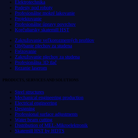
Elektrotechnika
Podesty pod roboty
Profesionálne mokré lakovanie
Projektovanie
Profesionálne úpravy povrchov
Korčuliarsky skatemill HST
Zakružovanie veľkorozmerných profilov
Ohýbanie plechov za studena
Frézovanie
Zakružovanie plechov za studena
Profesionálna 3D tlač
Rezanie laserom
PRODUCTS, SERVICES AND SOLUTIONS
Steel structures
Mechanical engineering production
Electrical engineering
Designing
Professional surface adjustments
Water beam cutting
Distribution of MEL-Mikroelektronik
Skatemill HST by HDTS