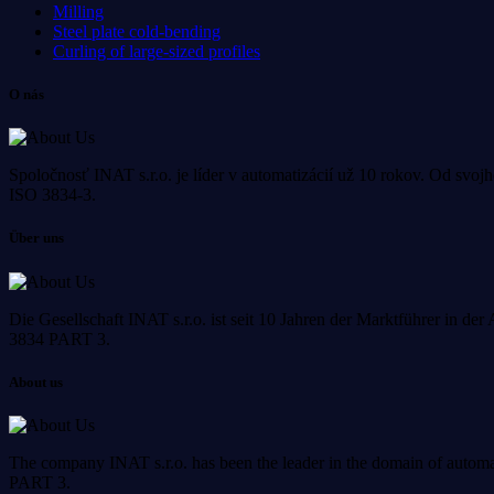
Milling
Steel plate cold-bending
Curling of large-sized profiles
O nás
Spoločnosť INAT s.r.o. je líder v automatizácií už 10 rokov. Od svo
ISO 3834-3.
Über uns
Die Gesellschaft INAT s.r.o. ist seit 10 Jahren der Marktführer in de
3834 PART 3.
About us
The company INAT s.r.o. has been the leader in the domain of automa
PART 3.