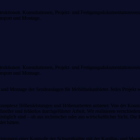
ruktionen. Konsultationen, Projekt- und Fertigungsdokumentationsverar
ansport und Montage.
ruktionen. Konsultationen, Projekt- und Fertigungsdokumentationsverar
ansport und Montage.
und Montage der Sendeanlagen für Mobilfunkanbieter. Jedes Projekt wi
 komplexe Höhenleistungen und Höhenarbeiten anbietet: Von der Konsu
hneller und fehlerlos durchgeführter Arbeit. Wir realisieren verschiede
glich sind – ob aus technischer oder aus wirtschaftlicher Sicht. Die 
et hätten.
Leistungen einer Kontrolle der Schweißnähte mit der Kapillar- und M