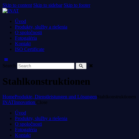
Skip to content
Skip to sidebar
Skip to footer
Úvod
Produkty, služby a riešenia
O spoločnosti
Fotogaléria
Kontakt
ISO Certificate
Search
Stahlkonstruktionen
Home
Produkte, Dienstleistungen und Lösungen
Stahlkonstruktionen
INAT
Innovation
Close
Úvod
Produkty, služby a riešenia
O spoločnosti
Fotogaléria
Kontakt