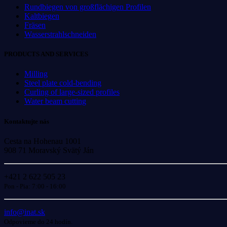
Rundbiegen von großflächigen Profilen
Kaltbiegen
Fräsen
Wasserstrahlschneiden
PRODUCTS AND SERVICES
Milling
Steel plate cold-bending
Curling of large-sized profiles
Water beam cutting
Kontaktujte nás
Cesta na Hohenau 1001
908 71 Moravský Svätý Ján
+421 2 622 505 23
Pon - Pia: 7:00 - 16:00
info@inat.sk
Odpovieme do 24 hodín.