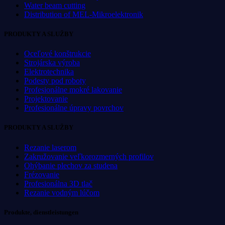
Water beam cutting
Distribution of MEL-Mikroelektronik
PRODUKTY A SLUŽBY
Oceľové konštrukcie
Strojárska výroba
Elektrotechnika
Podesty pod roboty
Profesionálne mokré lakovanie
Projektovanie
Profesionálne úpravy povrchov
PRODUKTY A SLUŽBY
Rezanie laserom
Zakružovanie veľkorozmerných profilov
Ohýbanie plechov za studena
Frézovanie
Profesionálna 3D tlač
Rezanie vodným lúčom
Produkte, dienstleistungen