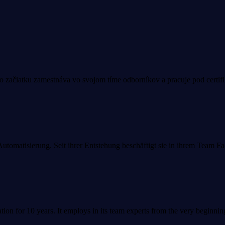
jho začiatku zamestnáva vo svojom tíme odborníkov a pracuje pod certi
r Automatisierung. Seit ihrer Entstehung beschäftigt sie in ihrem Team 
tion for 10 years. It employs in its team experts from the very beginn