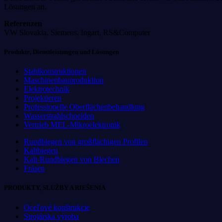
Lösungen an.
Referenzen
VW Slovakia, Siemens, Ingart, RS&Computer
Produkte, Dienstleistungen und Lösungen
Stahlkonstruktionen
Maschinenbauproduktion
Elektrotechnik
Projektieren
Professionelle Oberflächenbehandlung
Wasserstrahlschneiden
Vertrieb MEL-Mikroelektronik
Rundbiegen von großflächigen Profilen
Kaltbiegen
Kalt-Rundbiegen von Blechen
Fräsen
PRODUKTY, SLUŽBY A RIEŠENIA
Oceľové konštrukcie
Strojárska výroba