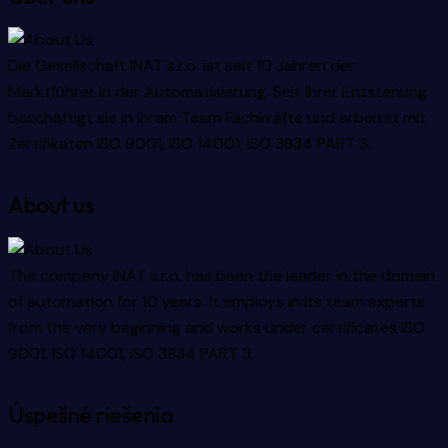
Die Gesellschaft INAT s.r.o. ist seit 10 Jahren der
Marktführer in der Automatisierung. Seit ihrer Entstehung
beschäftigt sie in ihrem Team Fachkräfte und arbeitet mit
Zertifikaten ISO 9001, ISO 14001, ISO 3834 PART 3.
About us
The company INAT s.r.o. has been the leader in the domain
of automation for 10 years. It employs in its team experts
from the very beginning and works under certificates ISO
9001, ISO 14001, ISO 3834 PART 3.
Úspešné riešenia