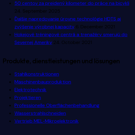
50 centov za prejdený kilometer do práce na bicykli
24. September 2025
Ďalšie napredovanie úrovne technológie HDTS aj
zvýšenie výrobnej kapacity
6. December 2021
Hokejové tréningové centrá a trenažéry smerujú do
Severnej Ameriky
24. October 2021
Produkte, dienstleistungen und lösungen
Stahlkonstruktionen
Maschinenbauproduktion
Elektrotechnik
Projektieren
Professionelle Oberflächenbehandlung
Wasserstrahlschneiden
Vertrieb MEL-Mikroelektronik