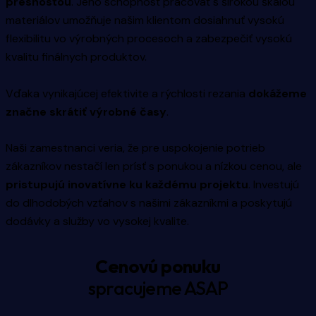
presnosťou
. Jeho schopnosť pracovať s širokou škálou
materiálov umožňuje našim klientom dosiahnuť vysokú
flexibilitu vo výrobných procesoch a zabezpečiť vysokú
kvalitu finálnych produktov.
Vďaka vynikajúcej efektivite a rýchlosti rezania
dokážeme
značne skrátiť výrobné časy
.
Naši zamestnanci veria, že pre uspokojenie potrieb
zákazníkov nestačí len prísť s ponukou a nízkou cenou, ale
pristupujú inovatívne ku každému projektu
. Investujú
do dlhodobých vzťahov s našimi zákazníkmi a poskytujú
dodávky a služby vo vysokej kvalite.
Cenovú ponuku
spracujeme ASAP