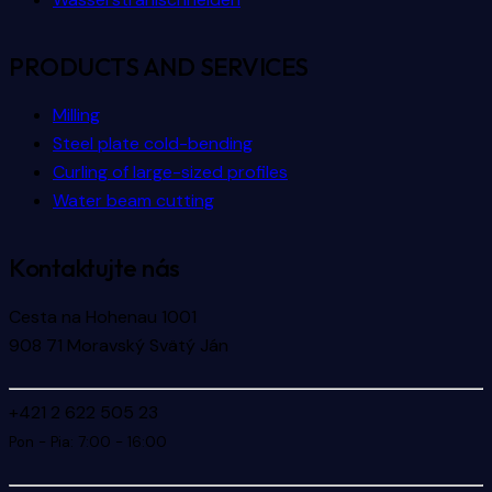
PRODUCTS AND SERVICES
Milling
Steel plate cold-bending
Curling of large-sized profiles
Water beam cutting
Kontaktujte nás
Cesta na Hohenau 1001
908 71 Moravský Svätý Ján
+421 2 622 505 23
Pon - Pia: 7:00 - 16:00