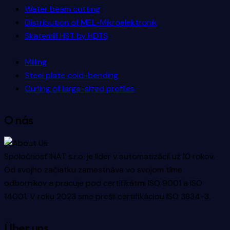
Water beam cutting
Distribution of MEL-Mikroelektronik
Skatemill HST by HDTS
Milling
Steel plate cold-bending
Curling of large-sized profiles
O nás
Spoločnosť INAT s.r.o. je líder v automatizácií už 10 rokov.
Od svojho začiatku zamestnáva vo svojom tíme
odborníkov a pracuje pod certifikátmi ISO 9001 a ISO
14001. V roku 2023 sme prešli certifikáciou ISO 3834-3.
Über uns