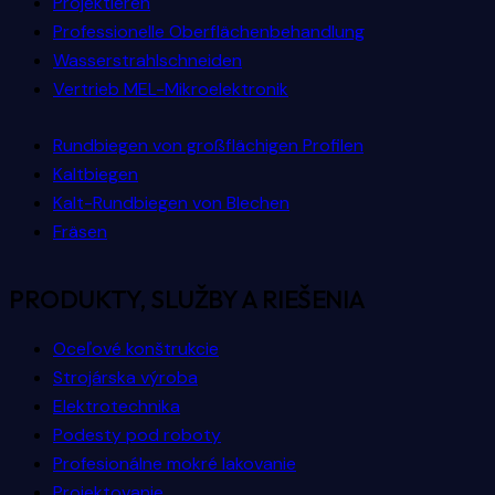
Projektieren
Professionelle Oberflächenbehandlung
Wasserstrahlschneiden
Vertrieb MEL-Mikroelektronik
Rundbiegen von großflächigen Profilen
Kaltbiegen
Kalt-Rundbiegen von Blechen
Fräsen
PRODUKTY, SLUŽBY A RIEŠENIA
Oceľové konštrukcie
Strojárska výroba
Elektrotechnika
Podesty pod roboty
Profesionálne mokré lakovanie
Projektovanie