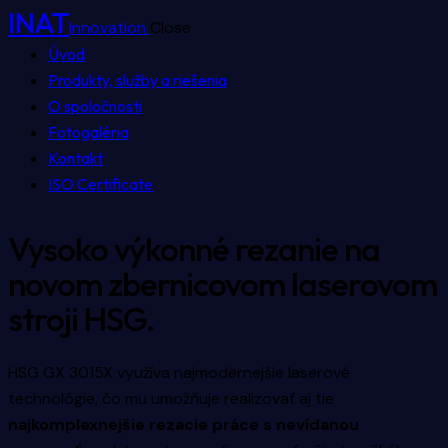
INAT
Innovation
Close
Úvod
Produkty, služby a riešenia
O spoločnosti
Fotogaléria
Kontakt
ISO Certificate
Vysoko výkonné rezanie na
novom zbernicovom laserovom
stroji HSG.
HSG GX 3015X využíva najmodernejšie laserové
technológie, čo mu umožňuje realizovať aj tie
najkomplexnejšie rezacie práce s nevídanou