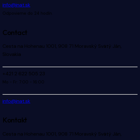
info@inat.sk
Odpovieme do 24 hodín.
Contact
Cesta na Hohenau 1001, 908 71 Moravský Svätý Ján,
Slovakia
+421 2 622 505 23
Mo - Fr: 7:00 - 16:00
info@inat.sk
Kontakt
Cesta na Hohenau 1001, 908 71 Moravský Svätý Ján,