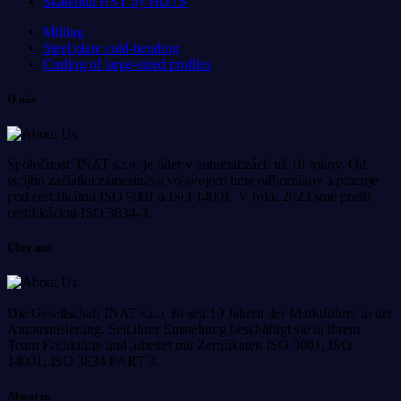
Skatemill HST by HDTS
Milling
Steel plate cold-bending
Curling of large-sized profiles
O nás
Spoločnosť INAT s.r.o. je líder v automatizácií už 10 rokov. Od
svojho začiatku zamestnáva vo svojom tíme odborníkov a pracuje
pod certifikátmi ISO 9001 a ISO 14001. V roku 2023 sme prešli
certifikáciou ISO 3834-3.
Über uns
Die Gesellschaft INAT s.r.o. ist seit 10 Jahren der Marktführer in der
Automatisierung. Seit ihrer Entstehung beschäftigt sie in ihrem
Team Fachkräfte und arbeitet mit Zertifikaten ISO 9001, ISO
14001, ISO 3834 PART 3.
About us