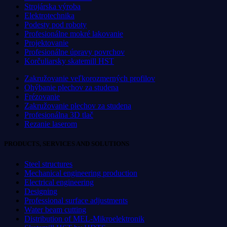
Strojárska výroba
Elektrotechnika
Podesty pod roboty
Profesionálne mokré lakovanie
Projektovanie
Profesionálne úpravy povrchov
Korčuliarsky skatemill HST
Zakružovanie veľkorozmerných profilov
Ohýbanie plechov za studena
Frézovanie
Zakružovanie plechov za studena
Profesionálna 3D tlač
Rezanie laserom
PRODUCTS, SERVICES AND SOLUTIONS
Steel structures
Mechanical engineering production
Electrical engineering
Designing
Professional surface adjustments
Water beam cutting
Distribution of MEL-Mikroelektronik