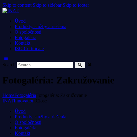
Skip to content
Skip to sidebar
Skip to footer
Úvod
Produkty, služby a riešenia
O spoločnosti
Fotogaléria
Kontakt
ISO Certificate
Search
Fotogaléria: Zakružovanie
Home
Fotogaléria
Fotogaléria: Zakružovanie
INAT
Innovation
Close
Úvod
Produkty, služby a riešenia
O spoločnosti
Fotogaléria
Kontakt