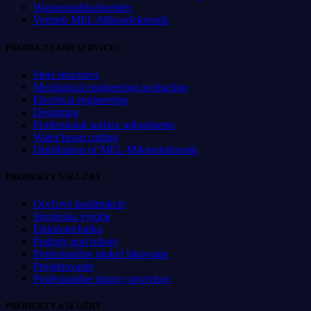
Wasserstrahlschneiden
Vertrieb MEL-Mikroelektronik
PRODUCTS AND SERVICES
Steel structures
Mechanical engineering production
Electrical engineering
Designing
Professional surface adjustments
Water beam cutting
Distribution of MEL-Mikroelektronik
PRODUKTY A SLUŽBY
Oceľové konštrukcie
Strojárska výroba
Elektrotechnika
Podesty pod roboty
Profesionálne mokré lakovanie
Projektovanie
Profesionálne úpravy povrchov
PRODUKTY A SLUŽBY