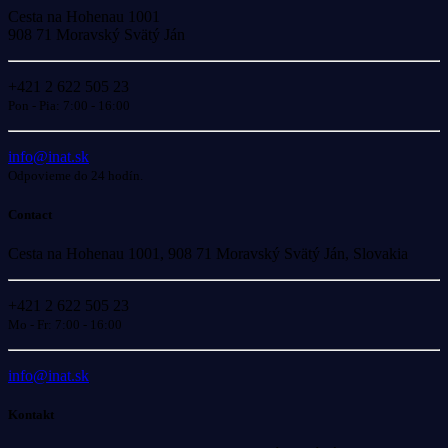
Cesta na Hohenau 1001
908 71 Moravský Svätý Ján
+421 2 622 505 23
Pon - Pia: 7:00 - 16:00
info@inat.sk
Odpovieme do 24 hodín.
Contact
Cesta na Hohenau 1001, 908 71 Moravský Svätý Ján, Slovakia
+421 2 622 505 23
Mo - Fr: 7:00 - 16:00
info@inat.sk
Kontakt