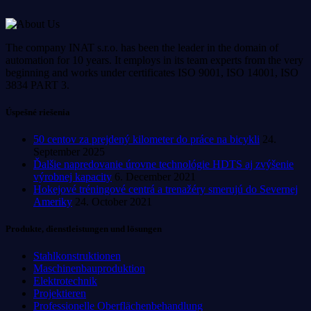
The company INAT s.r.o. has been the leader in the domain of
automation for 10 years. It employs in its team experts from the very
beginning and works under certificates ISO 9001, ISO 14001, ISO
3834 PART 3.
Úspešné riešenia
50 centov za prejdený kilometer do práce na bicykli
24.
September 2025
Ďalšie napredovanie úrovne technológie HDTS aj zvýšenie
výrobnej kapacity
6. December 2021
Hokejové tréningové centrá a trenažéry smerujú do Severnej
Ameriky
24. October 2021
Produkte, dienstleistungen und lösungen
Stahlkonstruktionen
Maschinenbauproduktion
Elektrotechnik
Projektieren
Professionelle Oberflächenbehandlung