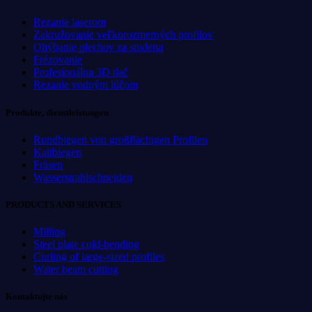
Rezanie laserom
Zakružovanie veľkorozmerných profilov
Ohýbanie plechov za studena
Frézovanie
Profesionálna 3D tlač
Rezanie vodným lúčom
Produkte, dienstleistungen
Rundbiegen von großflächigen Profilen
Kaltbiegen
Fräsen
Wasserstrahlschneiden
PRODUCTS AND SERVICES
Milling
Steel plate cold-bending
Curling of large-sized profiles
Water beam cutting
Kontaktujte nás